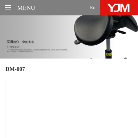
MENU
En
DM-007