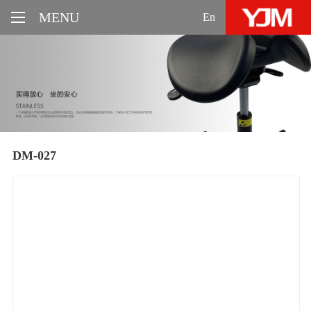
MENU
En
DM-027