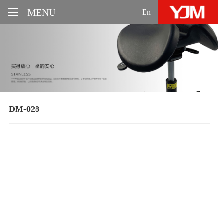
MENU
En
DM-028